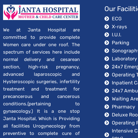
Our Facilit
ECG
X-rays
We at Janta Hospital are
I.U.I.
committed to provide complete
Parking
Women care under one roof. The
Sonograph
spectrum of services here include
Laboratory
normal delivery and cesarean
24x7 Emer
section, high-risk pregnancy,
advanced laparoscopic and
Operating 
Hysteroscopic surgeries, infertility
Inpatient C
treatment and treatment for
24x7 Ambu
precancerous and cancerous
Waiting Ar
conditions.(pertaining to
Pharmacy
gynaecology.) It is a one stop
Deluxe Ro
Janta Hospital, Which is Providing
Operating
all facilities Urogynecology from
Intensive C
preventive to complete cure of