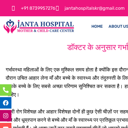
Skip
+91 8739957276
jantahospitalskr@gmail.com
to
content
HOME
ABOUT U
डॉक्टर के अनुसार गर्भ
गर्भावस्था महिलाओं के लिए एक मुश्किल समय होता है क्योंकि इस दौरा
P
F
I
Y
W
दौरान उचित आहार लेना माँ और बच्चे के स्वास्थ्य और तंदुरुस्ती के
h
a
n
o
h
आपके बच्चे के लिए सबसे अच्छा परिणाम सुनिश्चित कर सकता है। हा
o
c
s
u
a
n
e
t
t
t
चाहिए।
e
b
a
u
s
-
o
g
b
a
a
o
r
e
p
स्त्री रोग विशेषज्ञ और आहार विशेषज्ञ दोनों ही कुछ ऐसी चीज़ों पर 
l
k
a
p
पीने और धूम्रपान करने से बच्चे और माँ के स्वास्थ्य पर प्रतिकूल प
t
m