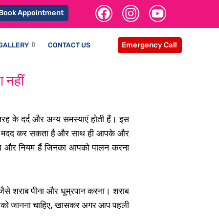
F
I
Y
Book Appointment
a
n
o
c
s
u
e
t
t
Emergency Call
GALLERY
CONTACT US
b
a
u
o
g
b
 नहीं
o
r
e
k
a
m
तरह के दर्द और अन्य समस्याएं होती हैं। इस
हने में मदद कर सकता है और साथ ही आपके और
तिबंध और नियम हैं जिनका आपको पालन करना
न, जैसे शराब पीना और धूम्रपान करना। शराब
न्हें आपको जानना चाहिए, खासकर अगर आप पहली