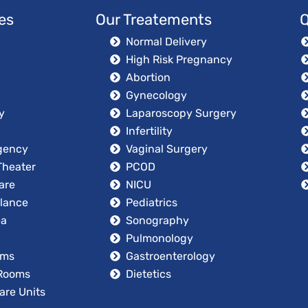
ies
Our Treatements
Q
Normal Delivery
High Risk Pregnancy
Abortion
Gynecology
y
Laparoscopy Surgery
Infertility
gency
Vaginal Surgery
Theater
PCOD
are
NICU
lance
Pediatrics
ea
Sonography
Pulmonology
oms
Gastroenterology
 Rooms
Dietetics
are Units