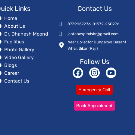
uick Links
Contact Us
Home
8739957276, 01572-250276
About Us
Dr. Dhanesh Moond
jantahospitalskr@gmail.com
Facilities
Near Collector Bungalow, Basant
Vihar, Sikar (Raj.)
Photo Gallery
Video Gallery
Follow Us
Blogs
Career
F
I
Y
Contact Us
a
n
o
c
s
u
Emergency Call
e
t
t
b
a
u
Book Appointment
o
g
b
o
r
e
k
a